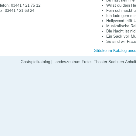
Du hast kein He
lefon: 03441 / 21 75 12
Willst du dein H
x: 03441 / 21 68 24
Fein schmeckt u
Ich lade gern mi
Hollywood trifft 
Musikalische Re
Die Nacht ist ni
Ein Sack voll Mu
So sind wir Frau
Stücke im Katalog ans
Gastspielkatalog
|
Landeszentrum Freies Theater Sachsen-Anhalt