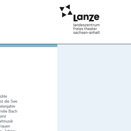
ühle
st die See
eitenjahre
milie Bach
einz
artmusik
Frauen