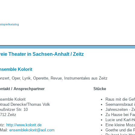
stspielkatalog
reie Theater in Sachsen-Anhalt / Zeitz
nsemble Kolorit
nzert, Oper, Lyrik, Operette, Revue, Instrumentales aus Zeitz
ntakt / Ansprechpartner
Stücke
semble Kolorit
Raus mit die Gef
traud Denecke/Thomas Volk
Seemannsbraut i
ußnitzer Str. 10
Jahreszeiten - Z
712 Zeitz
Zu Hause bei Fa
Lucie und Karl-H
tz:
http://www.kolorit.de
Eine kleine Moz
Mail:
ensemblekolorit@aol.com
Goethe und die 