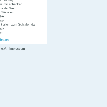
rz, Johnny
erz mir schenken
ns der Wein
r Gäste ein
UFA
ise
cht allein zum Schlafen da
sik
en
chauen
 e.V.
|
Impressum