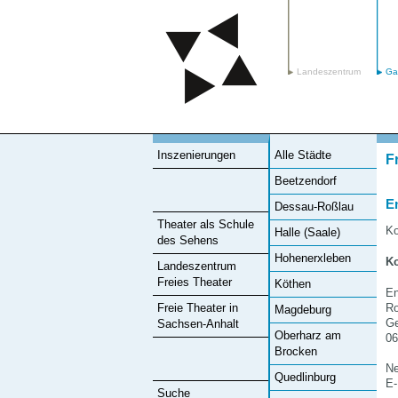
Landeszentrum
Ga
Inszenierungen
Alle Städte
F
Beetzendorf
E
Dessau-Roßlau
Theater als Schule
Ko
Halle (Saale)
des Sehens
Hohenerxleben
Ko
Landeszentrum
Freies Theater
Köthen
En
Ro
Freie Theater in
Magdeburg
Ge
Sachsen-Anhalt
Oberharz am
06
Brocken
Ne
Quedlinburg
E-
Suche